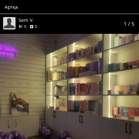
Артқа
Sam V.
1
/ 5
дос
пікір
0
0