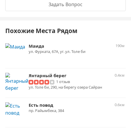
Задать Вопрос
Похожие Места Рядом
Маида
190м
ул. Фурката, 67А, уг. ул. Толе би
Янтарный берег
0.4км
1 отзыв
ул. Толе би, 290, на берегу озера Сайран
Есть повод
0.6км
пр. Райымбека, 384