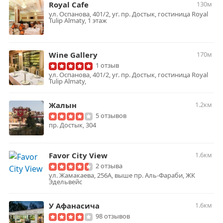
Royal Cafe
130м
ул. Оспанова, 401/2, уг. пр. Достык, гостиница Royal
Tulip Almaty, 1 этаж
Wine Gallery
170м
1 отзыв
ул. Оспанова, 401/2, уг. пр. Достык, гостиница Royal
Tulip Almaty,
Жалын
1.2км
5 отзывов
пр. Достык, 304
Favor City View
1.6км
2 отзыва
ул. Жамакаева, 256А, выше пр. Аль-Фараби, ЖК
Эдельвейс
У Афанасича
1.6км
98 отзывов