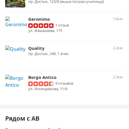
пр. Достык, 123/8 (выше погран училища)
Geronimo
1.6км
1 отзыв
ул. Жамакаева, 175
Quality
2.2км
пр. Достык, 248, 1 этаж
Borgo Antico
2.3км
9 отзывов
ул. Искендерова, 11/6
Рядом с AB