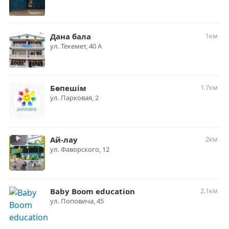
Дана бала
1км
ул. ​Текемет, 40 А
Бөпешім
1.7км
ул. ​Парковая, 2
Ай-лау
2км
ул. Фаворского, 12
Baby Boom education
2.1км
​ул. Поповича, 45