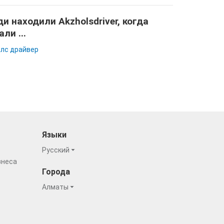
и находили Akzholsdriver, когда
али ...
лс драйвер
Языки
Русский
знеса
Города
Алматы