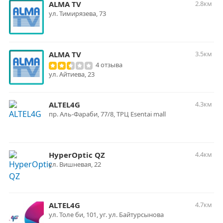
ALMA TV
2.8км
ул. Тимирязева, 73
ALMA TV
3.5км
4 отзыва
ул. Айтиева, 23
ALTEL4G
4.3км
пр. Аль-Фараби, 77/8, ТРЦ Esentai mall
HyperOptic QZ
4.4км
ул. Вишневая, 22
ALTEL4G
4.7км
ул. Толе би, 101, уг. ул. Байтурсынова