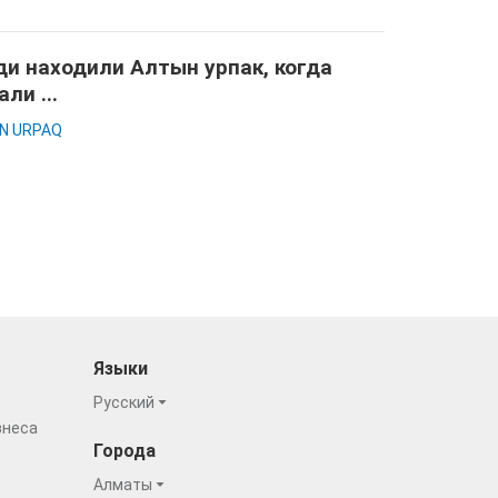
и находили Алтын урпак, когда
али ...
N URPAQ
Языки
Русский
знеса
Города
Алматы