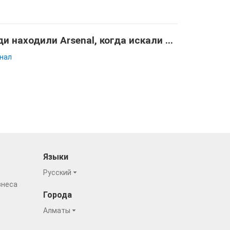
и находили Arsenal, когда искали ...
нал
Языки
Русский
знеса
Города
Алматы