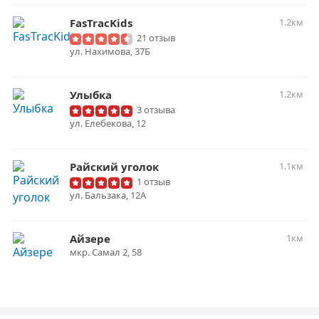
FasTracKids
1.2км
21 отзыв
ул. Нахимова, 37Б
Улыбка
1.2км
3 отзыва
ул. ​Елебекова, 12
Райский уголок
1.1км
1 отзыв
ул. Бальзака, 12А
Айзере
1км
мкр. Самал 2, 58