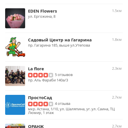
EDEN Flowers
1.5км
ул. Ергожина, 8
Садовый Центр на Гагарина
1.8км
пр. Гагарина 185, выше ул.Утепова
La flore
2.3км
5 отзывов
пр. Аль Фараби 140а/3
ПростоСад
2.7км
4 отзыва
мкр. Астана, 1/10, ул. Шаляпина, уг. ул. Саина, ТЦ
Люмир, 1 этаж
ОРАНЖ
2.7км