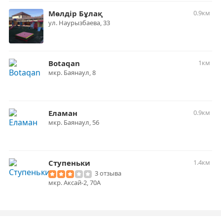
Мөлдір Бұлақ
0.9км
ул. ​Наурызбаева, 33
Botaqan
1км
мкр. Баянаул, 8
Еламан
0.9км
мкр. Баянаул, 56
Ступеньки
1.4км
3 отзыва
мкр. Аксай-2, 70А