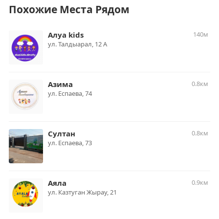
Похожие Места Рядом
Алуа kids
140м
ул. ​Талдыарал, 12 А
Азима
0.8км
ул. ​Еспаева, 74
Султан
0.8км
ул. ​Еспаева, 73
Аяла
0.9км
ул. ​Казтуган Жырау, 21