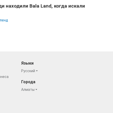
и находили Bala Land, когда искали
ленд
Языки
Русский
знеса
Города
Алматы