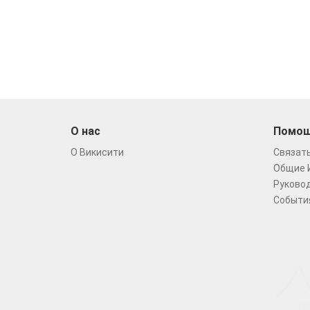
О нас
Помо
О Викисити
Связать
Общие 
Руковод
Событи