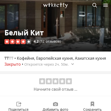
Викисити
Белый Кит
4.2
(12 отзывов)
₸₸
₸₸
• Кофейня, Европейская кухня, Азиатская кухня
Закрыто
•
Откроется через 2ч. 50м.
Начните свой отзыв ...
Поделиться
Добавить фото
Сохранить