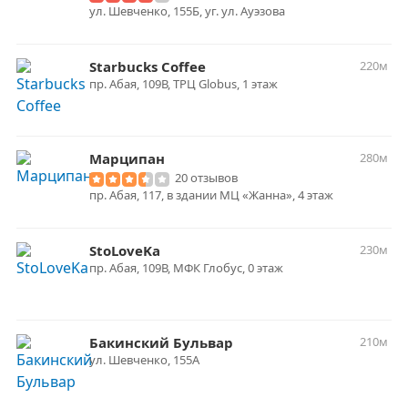
ул. Шевченко, 155Б, уг. ул. Ауэзова
Starbucks Coffee
220м
пр. Абая, 109В, ТРЦ Globus, 1 этаж
Марципан
280м
20 отзывов
пр. Абая, 117, в здании МЦ «Жанна», 4 этаж
StoLoveKa
230м
пр. Абая, 109В, МФК Глобус, 0 этаж
Бакинский Бульвар
210м
ул. Шевченко, 155А