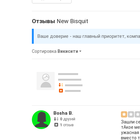
Отзывы
New Bisquit
Ваше доверие - наш главный приоритет, комп
Сортировка
Викисити
Bosha B.
0
друзей
Зашли се
1
отзыв
тАкое ме
ужасная 
вместо т