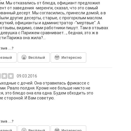
м. Мы отказались от блюда, официант предложил
нт от заведения -меренги, сказал, что это самый
ванный десерт. Мы согласились, принесли домой, а в
были другие десерты, старые, с прогорклым маслом.
жуткий, официанты и администратор -"мертвые". А
отзывы, видимо, сами работники пишут. Там в отзывах
 девушка с Парижем сравнивает..., бедная, это ж в
сти Парижа она жила?...
зыв ...?
лезный
Весёлый
Интересно
09.03.2016
ыходные с дочей. Она отравилась фрикассе с
ми. Рвало полдня. Кроме нее больше никто не
я, это блюдо она ела одна. Будем обходить это
е стороной. И Вам советую.
зыв ...?
лезный
Весёлый
Интересно