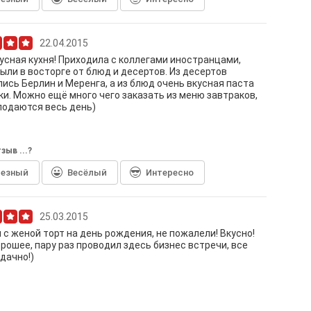
22.04.2015
усная кухня! Приходила с коллегами иностранцами,
были в восторге от блюд и десертов. Из десертов
ись Берлин и Меренга, а из блюд очень вкусная паста
ки. Можно ещё много чего заказать из меню завтраков,
подаются весь день)
зыв ...?
лезный
Весёлый
Интересно
25.03.2015
 с женой торт на день рождения, не пожалели! Вкусно!
рошее, пару раз проводил здесь бизнес встречи, все
дачно!)