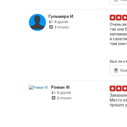
Гульмира И.
0
друзей
Очень вк
2
отзыва
так они 
запомнил
и салати
там они 
Был ли от
По
Роман Ф.
0
друзей
Заказали
2
отзыва
Место хо
прошло у