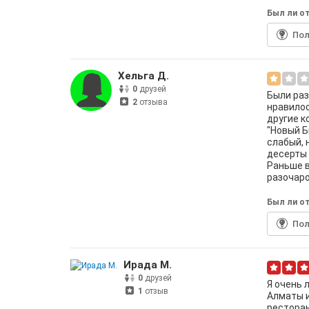
Был ли от
По
Хельга Д.
0
друзей
Были раз
2
отзыва
нравилос
другие к
"Новый Б
слабый, 
десерты 
Раньше в
разочаро
Был ли от
По
Ирада М.
0
друзей
Я очень 
1
отзыв
Алматы и
ресторан