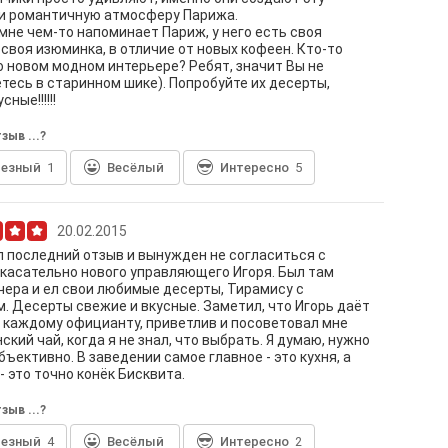
 и романтичную атмосферу Парижа.
мне чем-то напоминает Париж, у него есть своя
 своя изюминка, в отличие от новых кофеен. Кто-то
о новом модном интерьере? Ребят, значит Вы не
тесь в старинном шике). Попробуйте их десерты,
сные!!!!!!
зыв ...?
лезный
1
Весёлый
Интересно
5
20.02.2015
 последний отзыв и вынужден не согласиться с
касательно нового управляющего Игоря. Был там
чера и ел свои любимые десерты, Тирамису с
. Десерты свежие и вкусные. Заметил, что Игорь даёт
 каждому официанту, приветлив и посоветовал мне
ский чай, когда я не знал, что выбрать. Я думаю, нужно
бъективно. В заведении самое главное - это кухня, а
- это точно конёк Бисквита.
зыв ...?
лезный
4
Весёлый
Интересно
2