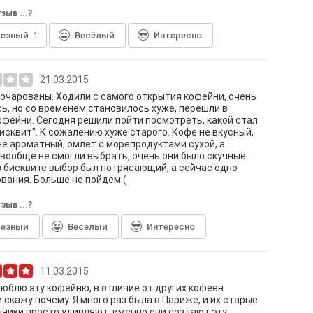
зыв ...?
лезный
1
Весёлый
Интересно
21.03.2015
очарованы. Ходили с самого открытия кофейни, очень
ь, но со временем становилось хуже, перешли в
офейни. Сегодня решили пойти посмотреть, какой стал
исквит". К сожалению хуже старого. Кофе не вкусный,
не ароматный, омлет с морепродуктами сухой, а
вообще не смогли выбрать, очень они было скучные.
 бисквите выбор был потрясающий, а сейчас одно
вания. Больше не пойдем:(
зыв ...?
лезный
Весёлый
Интересно
11.03.2015
люблю эту кофейню, в отличие от других кофеен
 скажу почему. Я много раз была в Париже, и их старые
чики просто удивляют, именно они создают эту