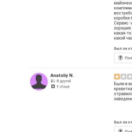
майонезо
комплиме
востребо
коробке 
Сервис -
хорошие 
какая-то
какой ча
Был ли от
По
Anatoliy N.
0
друзей
Были в в
1
отзыв
креветка
отравилс
заведени
Был ли от
По