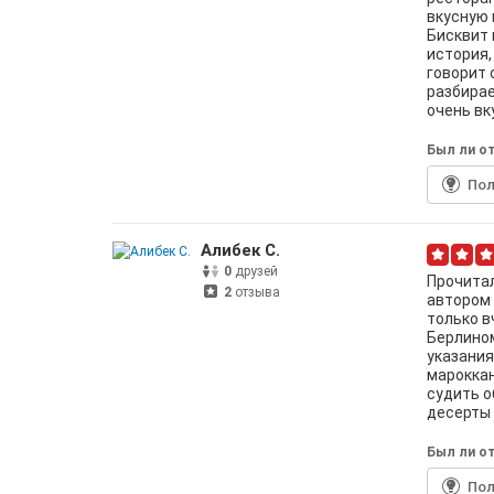
вкусную
Бисквит 
история,
говорит 
разбирае
очень вку
Был ли от
По
Алибек С.
0
друзей
Прочитал
2
отзыва
автором 
только в
Берлином
указания
мароккан
судить о
десерты 
Был ли от
По