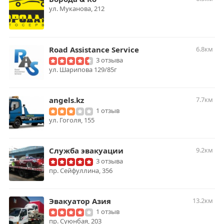
ул. Муканова, 212
Road Assistance Service
6.8км
3 отзыва
ул. Шарипова 129/85г
angels.kz
7.7км
1 отзыв
ул. Гоголя, 155
Служба эвакуации
9.2км
3 отзыва
пр. Сейфуллина, 356
Эвакуатор Азия
13.2км
1 отзыв
​пр. Суюнбая, 203