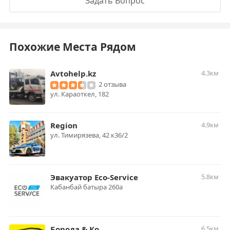
Задать Вопрос
Похожие Места Рядом
Avtohelp.kz
4.3км
2 отзыва
​ул. Караоткел, 182
Region
4.9км
ул. Тимирязева, 42 к36/2
Эвакуатор Eco-Service
5.8км
Кабанбай батыра 260а
Борода & Ко
6.5км