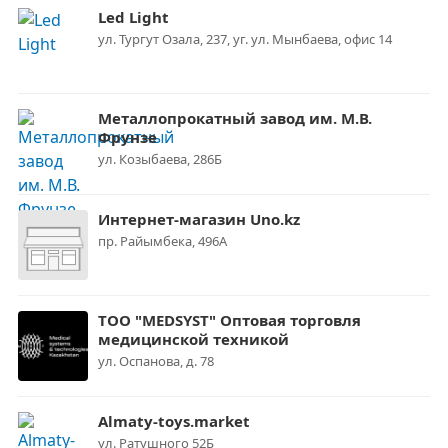
Led Light
ул. Тургут Озала, 237, уг. ул. Мынбаева, офис 14
Металлопрокатный завод им. М.В.
Фрунзе
ул. Козыбаева, 286Б
Интернет-магазин Uno.kz
пр. Райымбека, 496А
ТОО "MEDSYST" Оптовая торговля
медицинской техникой
ул. Оспанова, д. 78
Almaty-toys.market
ул. Ратушного 52Б