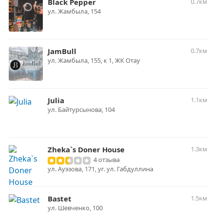
Black Pepper
0.7км
ул. Жамбыла, 154
JamBull
0.7км
ул. Жамбыла, 155, к 1, ЖК Отау
Julia
1.1км
ул. ​Байтурсынова, 104
Zheka`s Doner House
1.3км
4 отзыва
ул. Ауэзова, 171, уг. ул. Габдуллина
Bastet
1.5км
ул. Шевченко, 100