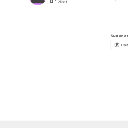
1
отзыв
Был ли от
По