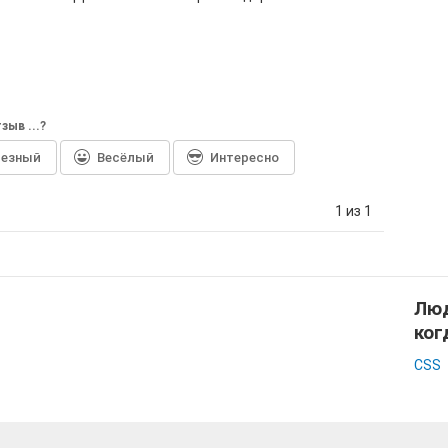
зыв ...?
лезный
Весёлый
Интересно
1 из 1
Люд
ког
CSS