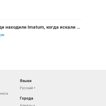
и находили Imatum, когда искали ...
тум
Языки
Русский
знеса
Города
Алматы