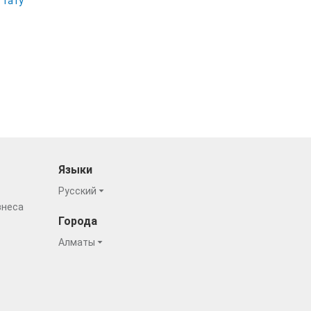
 тату
Языки
Русский
знеса
Города
Алматы