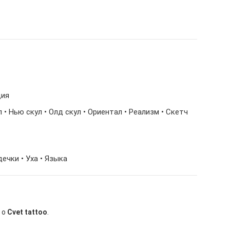
ция
 • Нью скул • Олд скул • Ориентал • Реализм • Скетч
дечки • Уха • Языка
 о
Cvet tattoo
.