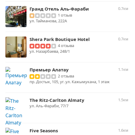
Гранд Отель Аль-Фараби
0.7км
1 отзыв
ул. Тайманова, 222А
Shera Park Boutique Hotel
0.7км
4 отзыва
ул. Назарбаева, 248/1
Премьер Алатау
1.1км
2 отзыва
пр. Достык, 105, уг. ул. Кажымукана, 1 этаж
The Ritz-Carlton Almaty
1.5км
ул. Аль-Фараби, 77/7
Five Seasons
1.6км