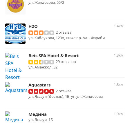
ул. Жандосова, 55/2
H2O
1.4км
2 отзыва
ул. Каблукова, 129А, ниже пр. Аль-Фараби
Beis SPA Hotel & Resort
1.3км
29 отзывов
ул. Аманжол, 32
Aquastars
1.8км
2 отзыва
ул. Яссауи (Достык), 1Б, уг. ул. Жандосова
Медина
1.9км
ул. Яссауи, 1Б