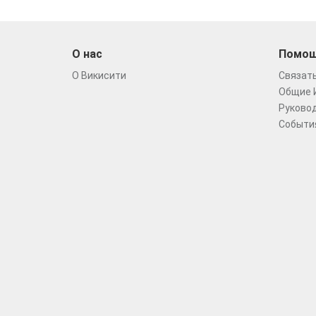
О нас
Помо
О Викисити
Связать
Общие 
Руковод
Событи