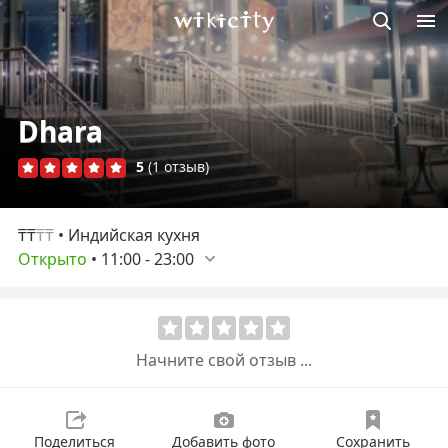
Викисити
Dhara
5
(1 отзыв)
₸₸
₸₸
• Индийская кухня
Открыто
•
11:00
-
23:00
Начните свой отзыв ...
Поделиться
Добавить фото
Сохранить