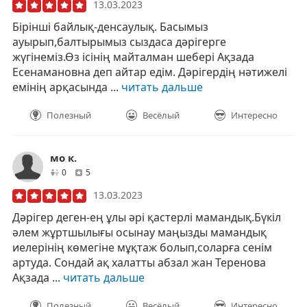
13.03.2023
Бірінші байлық-денсаулық. Басымыз
ауырып,балтырымыз сыздаса дәрігерге
жүгінеміз.Өз ісінің майталман шебері Ақзада
Есенамановна деп айтар едім. Дәрігердің нәтижелі
емінің арқасында ...
читать дальше
Полезный
Весёлый
Интересно
мо к.
друзей
отзывов
0
5
13.03.2023
Дәрігер деген-ең ұлы әрі қастерлі мамандық.Бүкіл
әлем жұртшылығы осынау маңызды мамандық
иелерінің көмегіне мұқтаж болып,соларға сенім
артуда. Сондай ақ халатты абзал жан Теренова
Ақзада ...
читать дальше
Полезный
Весёлый
Интересно