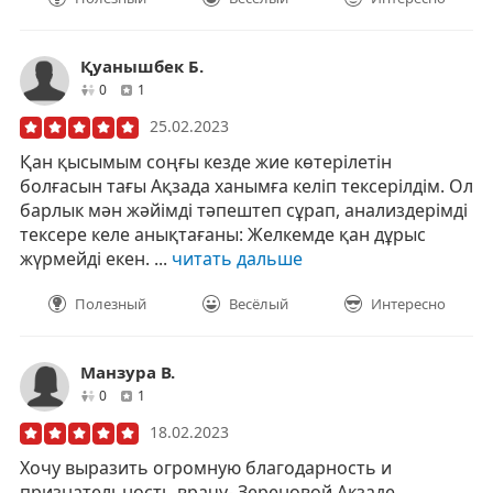
Қуанышбек Б.
друзей
отзывов
0
1
25.02.2023
Қан қысымым соңғы кезде жие көтерілетін
болғасын тағы Ақзада ханымға келіп тексерілдім. Ол
барлык мән жәйімді тәпештеп сұрап, анализдерімді
тексере келе анықтағаны: Желкемде қан дұрыс
жүрмейді екен. ...
читать дальше
Полезный
Весёлый
Интересно
Манзура В.
друзей
отзывов
0
1
18.02.2023
Хочу выразить огромную благодарность и
признательность врачу- Зереновой Акзаде