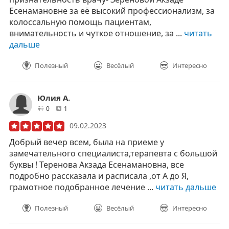
Есенамановне за её высокий профессионализм, за
колоссальную помощь пациентам,
внимательность и чуткое отношение, за ...
читать
дальше
Полезный
Весёлый
Интересно
Юлия А.
друзей
отзывов
0
1
09.02.2023
Добрый вечер всем, была на приеме у
замечательного специалиста,терапевта с большой
буквы ! Теренова Акзада Есенамановна, все
подробно рассказала и расписала ,от А до Я,
грамотное подобранное лечение ...
читать дальше
Полезный
Весёлый
Интересно