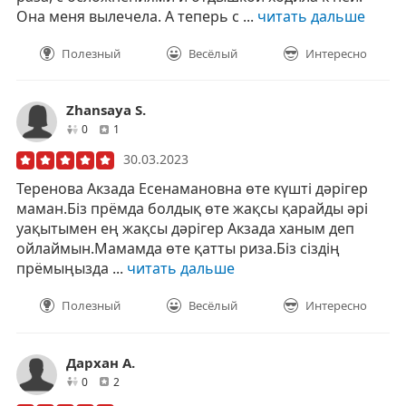
Она меня вылечела. А теперь с ...
читать дальше
Полезный
Весёлый
Интересно
Zhansaya S.
друзей
отзывов
0
1
30.03.2023
Теренова Акзада Есенамановна өте күшті дәрігер
маман.Біз прёмда болдық өте жақсы қарайды әрі
уақытымен ең жақсы дәрігер Акзада ханым деп
ойлаймын.Мамамда өте қатты риза.Біз сіздің
прёмыңызда ...
читать дальше
Полезный
Весёлый
Интересно
Дархан А.
друзей
отзывов
0
2