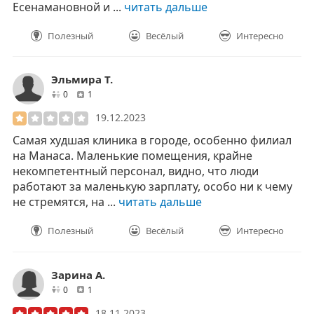
Есенамановной и ...
читать дальше
Полезный
Весёлый
Интересно
Эльмира Т.
друзей
отзывов
0
1
19.12.2023
Самая худшая клиника в городе, особенно филиал
на Манаса. Маленькие помещения, крайне
некомпетентный персонал, видно, что люди
работают за маленькую зарплату, особо ни к чему
не стремятся, на ...
читать дальше
Полезный
Весёлый
Интересно
Зарина А.
друзей
отзывов
0
1
18.11.2023