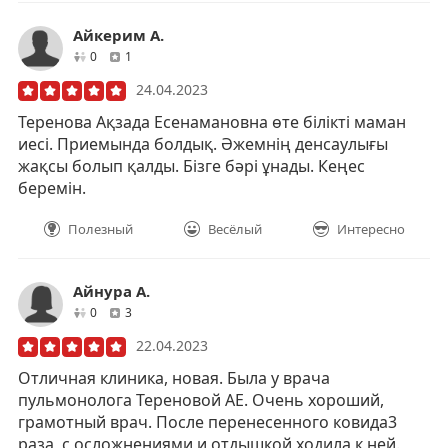
Айкерим А.
друзей
отзывов
0
1
24.04.2023
Теренова Ақзада Есенамановна өте білікті маман
иесі. Приемында болдық. Әжемнің денсаулығы
жақсы болып қалды. Бізге бәрі ұнады. Кеңес
беремін.
Полезный
Весёлый
Интересно
Айнура А.
друзей
отзывов
0
3
22.04.2023
Отличная клиника, новая. Была у врача
пульмонолога Тереновой АЕ. Очень хороший,
грамотный врач. После перенесенного ковида3
раза, с осложнениями и отдышкой ходила к ней.