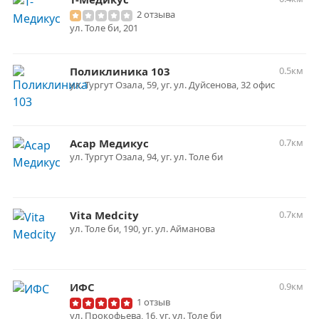
2 отзыва
ул. Толе би, 201
Поликлиника 103
0.5км
ул. Тургут Озала, 59, уг. ул. Дуйсенова, 32 офис
Асар Медикус
0.7км
ул. Тургут Озала, 94, уг. ул. Толе би
Vita Medcity
0.7км
ул. Толе би, 190, уг. ул. Айманова
ИФС
0.9км
1 отзыв
ул. Прокофьева, 16, уг. ул. Толе би