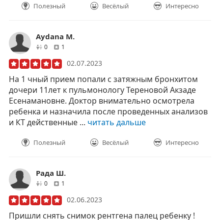
Полезный
Весёлый
Интересно
Aydana M.
друзей
отзывов
0
1
02.07.2023
На 1 чный прием попали с затяжным бронхитом
дочери 11лет к пульмонологу Тереновой Акзаде
Есенамановне. Доктор внимательно осмотрела
ребенка и назначила после проведенных анализов
и КТ действенные ...
читать дальше
Полезный
Весёлый
Интересно
Рада Ш.
друзей
отзывов
0
1
02.06.2023
Пришли снять снимок рентгена палец ребенку !