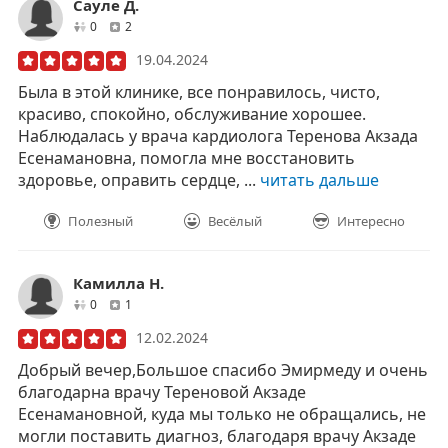
Сауле Д.
друзей
отзывов
0
2
19.04.2024
Была в этой клинике, все понравилось, чисто,
красиво, спокойно, обслуживание хорошее.
Наблюдалась у врача кардиолога Теренова Акзада
Есенамановна, помогла мне восстановить
здоровье, оправить сердце, ...
читать дальше
Полезный
Весёлый
Интересно
Камилла Н.
друзей
отзывов
0
1
12.02.2024
Добрый вечер,Большое спасибо Эмирмеду и очень
благодарна врачу Тереновой Акзаде
Есенамановной, куда мы только не обращались, не
могли поставить диагноз, благодаря врачу Акзаде