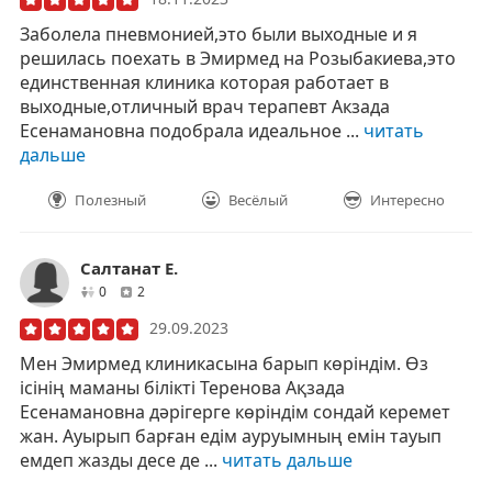
Заболела пневмонией,это были выходные и я
решилась поехать в Эмирмед на Розыбакиева,это
единственная клиника которая работает в
выходные,отличный врач терапевт Акзада
Есенамановна подобрала идеальное ...
читать
дальше
Полезный
Весёлый
Интересно
Салтанат Е.
друзей
отзывов
0
2
29.09.2023
Мен Эмирмед клиникасына барып көріндім. Өз
ісінің маманы білікті Теренова Ақзада
Есенамановна дәрігерге көріндім сондай керемет
жан. Ауырып барған едім ауруымның емін тауып
емдеп жазды десе де ...
читать дальше