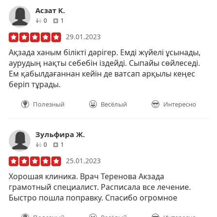
Асзат К.
друзей
отзывов
0
1
29.01.2023
Ақзада ханым білікті дәрігер. Емді жүйелі ұсынады,
аурудың нақты себебін іздейді. Сыпайы сөйлеседі.
Ем қабылдағаннан кейін де ватсап арқылы кеңес
беріп тұрады.
Полезный
Весёлый
Интересно
Зульфира Ж.
друзей
отзывов
0
1
25.01.2023
Хорошая клиника. Врач Теренова Акзада
грамотный специалист. Расписала все лечение.
Быстро пошла поправку. Спасибо огромное