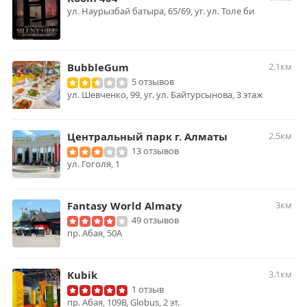
ул. Наурызбай батыра, 65/69, уг. ул. Толе би
BubbleGum
2.1км
5 отзывов
ул. Шевченко, 99, уг. ул. Байтурсынова, 3 этаж
Центральный парк г. Алматы
2.5км
13 отзывов
ул. Гоголя, 1
Fantasy World Almaty
3км
49 отзывов
пр. Абая, 50А
Kubik
3.1км
1 отзыв
пр. Абая, 109В, ​Globus​​, 2 эт.