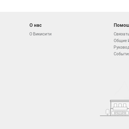
О нас
Помо
О Викисити
Связать
Общие 
Руковод
Событи