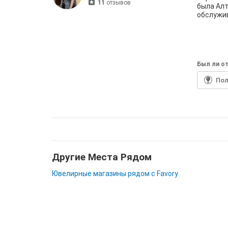
11
отзывов
была Алт
обслужив
Был ли от
По
Другие Места Рядом
Ювелирные магазины рядом с Favory