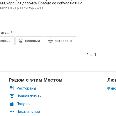
ын, хорошая девочка! Правда ее сейчас нет! Но
ание все равно хорошее!
зыв ...?
лезный
Весёлый
Интересно
1 из 1
Рядом с этим Местом
Люд
Рестораны
Фэво
Ночная жизнь
Покупки
Показать все