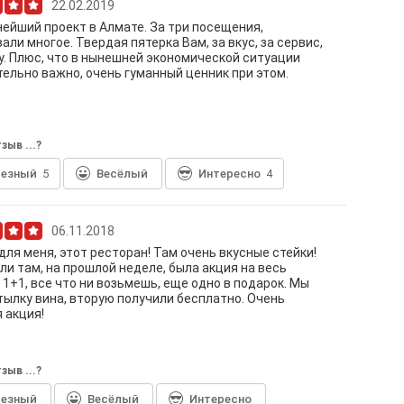
22.02.2019
ейший проект в Алмате. За три посещения,
али многое. Твердая пятерка Вам, за вкус, за сервис,
у. Плюс, что в нынешней экономической ситуации
ельно важно, очень гуманный ценник при этом.
зыв ...?
лезный
5
Весёлый
Интересно
4
06.11.2018
для меня, этот ресторан! Там очень вкусные стейки!
ли там, на прошлой неделе, была акция на весь
 1+1, все что ни возьмешь, еще одно в подарок. Мы
тылку вина, вторую получили бесплатно. Очень
 акция!
зыв ...?
лезный
Весёлый
Интересно