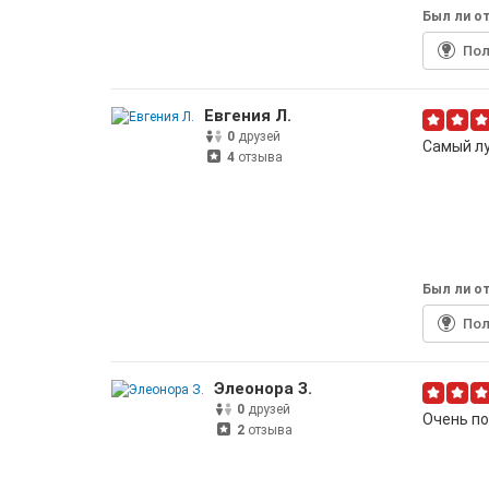
Был ли от
По
Евгения Л.
0
друзей
Самый л
4
отзыва
Был ли от
По
Элеонора З.
0
друзей
Очень по
2
отзыва