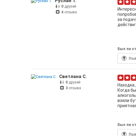
Руслан Т.
0
друзей
Интересн
4
отзыва
попробов
за подач
действит
Был ли от
По
Светлана С.
0
друзей
Находка 
3
отзыва
Когда бы
алкоголь
взяли бу
приятная
Был ли от
По