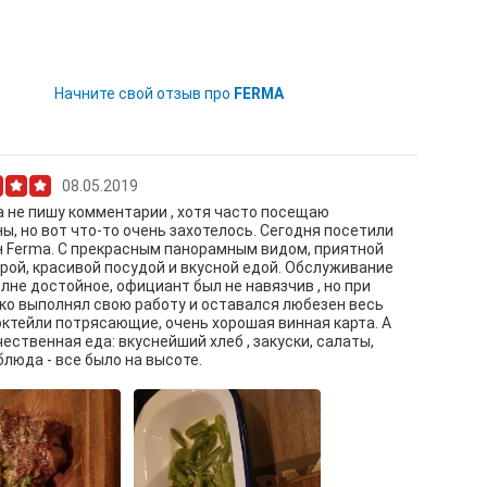
Начните свой отзыв про
FERMA
08.05.2019
а не пишу комментарии , хотя часто посещаю
ы, но вот что-то очень захотелось. Сегодня посетили
 Ferma. С прекрасным панорамным видом, приятной
ой, красивой посудой и вкусной едой. Обслуживание
лне достойное, официант был не навязчив , но при
ко выполнял свою работу и оставался любезен весь
октейли потрясающие, очень хорошая винная карта. А
чественная еда: вкуснейший хлеб , закуски, салаты,
блюда - все было на высоте.