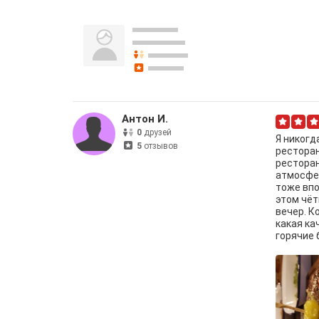
Антон И.
0
друзей
Я никогд
5
отзывов
ресторан
ресторан
атмосфер
тоже впо
этом чёт
вечер. К
какая ка
горячие 