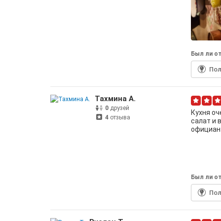
Был ли от
По
Тахмина А.
0
друзей
Кухня оч
4
отзыва
салат и 
официан
Был ли от
По