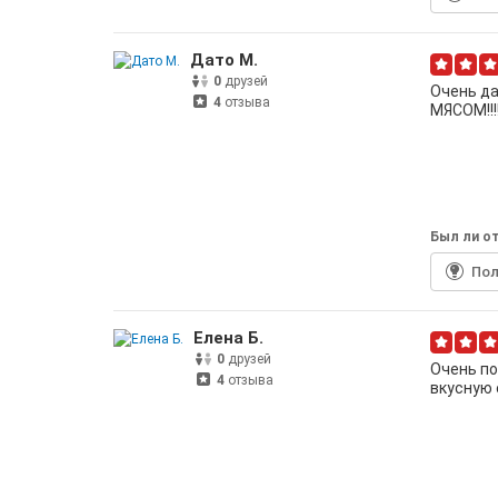
Дато М.
0
друзей
Очень да
4
отзыва
МЯСОМ!!!
Был ли от
По
Елена Б.
0
друзей
Очень по
4
отзыва
вкусную 