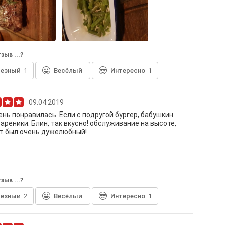
зыв ...?
лезный
1
Весёлый
Интересно
1
09.04.2019
ень понравилась. Если с подругой бургер, бабушкин
вареники. Блин, так вкусно! обслуживание на высоте,
т был очень дужелюбный!
зыв ...?
лезный
2
Весёлый
Интересно
1