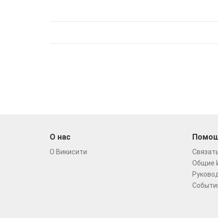
О нас
Помо
О Викисити
Связать
Общие 
Руковод
Событи