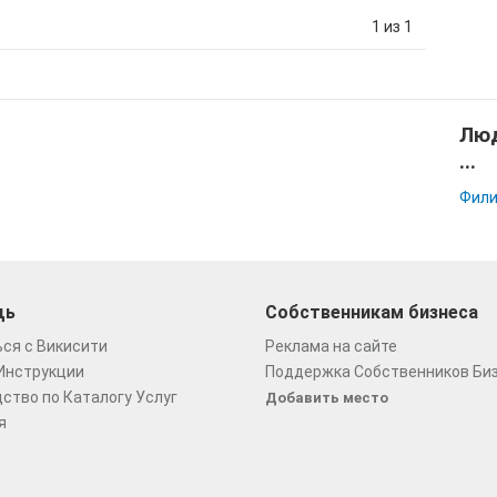
1 из 1
Люд
...
Фили
щь
Собственникам бизнеса
ся с Викисити
Реклама на сайте
Инструкции
Поддержка Собственников Би
ство по Каталогу Услуг
Добавить место
я