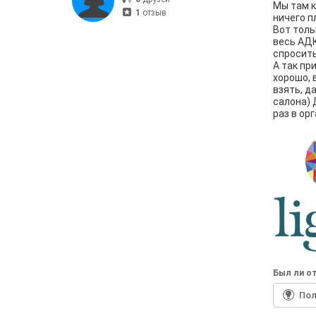
Мы там к
1
отзыв
ничего п
Вот толь
весь АДК
спросить
А так пр
хорошо, 
взять, д
салона) 
раз в ор
Был ли от
По