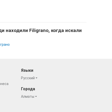
и находили Filigrano, когда искали
грано
Языки
Русский
знеса
Города
Алматы