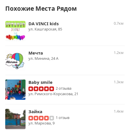
Похожие Места Рядом
DA VINCI kids
0.7км
ул. Кашгарская, 85
Мечта
1.2км
ул. Минина, 24 А
Baby smile
1.3км
2 отзыва
ул. Римского-Корсакова, 21
Зайка
1.4км
1 отзыв
ул. Маркова, 9