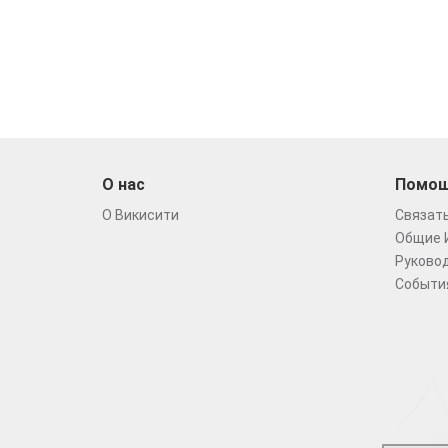
О нас
Помо
О Викисити
Связать
Общие 
Руковод
Событи