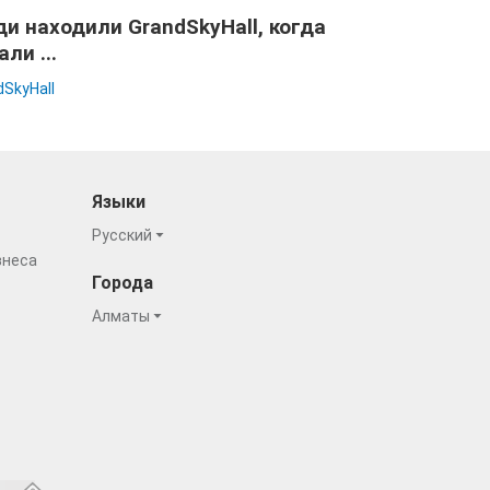
и находили GrandSkyHall, когда
али ...
dSkyHall
Языки
Русский
знеса
Города
Алматы