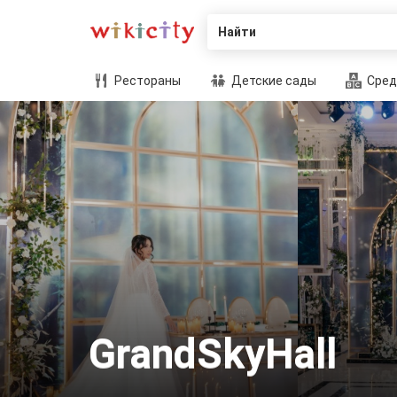
Найти
Рестораны
Детские сады
Сред
GrandSkyHall