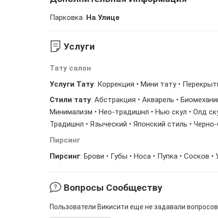
Парковка
На Улице
Услуги
Тату салон
Услуги Тату
: Коррекция • Мини тату • Перекры
Стили тату
: Абстракция • Акварель • Биомехани
Минимализм • Нео-традишнл • Нью скул • Олд ску
Традишнл • Языческий • Японский стиль • Черно
Пирсинг
Пирсинг
: Брови • Губы • Носа • Пупка • Сосков •
Вопросы Сообществу
Пользователи Викисити еще не задавали вопросов