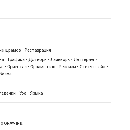
тие шрамов • Реставрация
ка • Графика • Дотворк • Лайнворк • Леттеринг •
л • Ориентал • Орнаментал • Реализм • Скетч стайл •
-белое
 Уздечки • Уха • Языка
 о
GRAY-INK
.