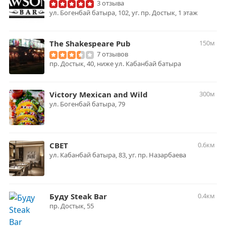
3 отзыва
ул. Богенбай батыра, 102, уг. пр. Достык, 1 этаж
The Shakespeare Pub
150м
7 отзывов
пр. Достык, 40, ниже ул. Кабанбай батыра
Victory Mexican and Wild
300м
ул. ​Богенбай батыра, 79
СВЕТ
0.6км
ул. Кабанбай батыра, 83, уг. пр. Назарбаева
Буду Steak Bar
0.4км
пр. Достык, 55