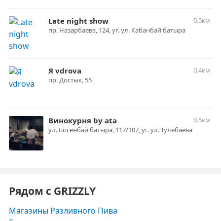
Late night show
0.5км
пр. Назарбаева, 124, уг. ул. Кабанбай батыра
Я vdrova
0.4км
пр. Достык, 55
Винокурня by ata
0.5км
ул. Богенбай батыра, 117/107, уг. ул. Тулебаева
Рядом с GRIZZLY
Магазины Разливного Пива