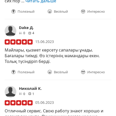
сих пор ...
читать дальше
Полезный
Весёлый
Интересно
Dake Д.
друзей
отзывов
0
4
15.06.2023
Майлары, қызмет көрсету сапалары ұнады.
Бағалары тиімді. Өз істерінің мамандары екен.
Толық түсіндіріп берді.
Полезный
Весёлый
Интересно
Николай К.
друзей
отзывов
0
1
05.06.2023
Отличный сервис. Свою работу знают хорошо и