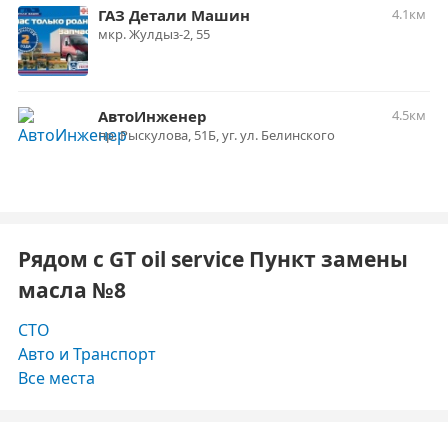
ГАЗ Детали Машин
4.1км
мкр. Жулдыз-2, 55
АвтоИнженер
4.5км
пр. Рыскулова, 51Б, уг. ул. Белинского
Рядом с GT oil service Пункт замены
масла №8
СТО
Авто и Транспорт
Все места