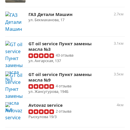
ГАЗ Детали Машин
2.7км
ул. Бекмаханова, 17
GT oil service Пункт замены
3.1км
масла №3
43 отзыва
ул. ​Ангарская, 137
GT oil service Пункт замены
3.5км
масла №9
4 отзыва
ул. ​Жансугурова, 194Б
Avtovaz service
4км
2 отзыва
Рыскулова 19/3