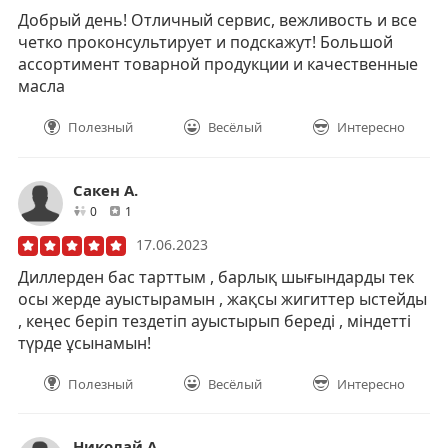
Добрый день! Отличный сервис, вежливость и все
четко проконсультирует и подскажут! Большой
ассортимент товарной продукции и качественные
масла
Полезный
Весёлый
Интересно
Сакен А.
друзей
отзывов
0
1
17.06.2023
Диллерден бас тарттым , барлық шығындарды тек
осы жерде ауыстырамын , жақсы жигиттер ыстейды
, кеңес беріп тездетіп ауыстырып береді , міндетті
түрде ұсынамын!
Полезный
Весёлый
Интересно
Николай А.