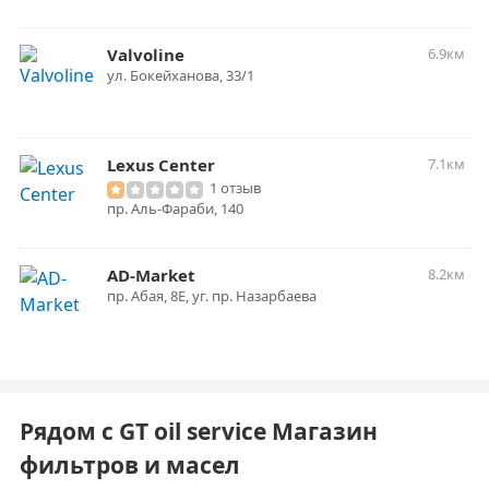
Valvoline
6.9км
ул. Бокейханова, 33/1
Lexus Center
7.1км
1 отзыв
пр. Аль-Фараби, 140
AD-Market
8.2км
пр. Абая, 8Е, уг. пр. Назарбаева
Рядом с GT oil service Магазин
фильтров и масел