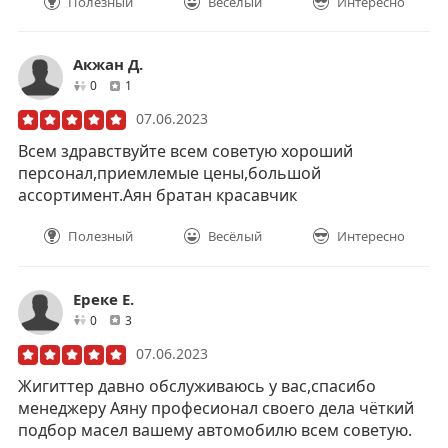
Полезный
Весёлый
Интересно
Акжан Д.
друзей
отзывов
0
1
07.06.2023
Всем здравствуйте всем советую хороший
персонал,приемлемые цены,большой
ассортимент.Аян братан красавчик
Полезный
Весёлый
Интересно
Ереке Е.
друзей
отзывов
0
3
07.06.2023
Жигиттер давно обслуживаюсь у вас,спасибо
менеджеру Аяну професионал своего дела чёткий
подбор масел вашему автомобилю всем советую.