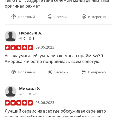
Тек GT oil сиздерге гана сенемин майларыныз таза
оригинал рахмет
Полезный
Весёлый
Интересно
Нурасыл А.
друзей
отзывов
0
3
09.06.2023
Ассалаумагалейкум заливаю масло прайм 5w30
Америка качество понравилась всем советую
Полезный
Весёлый
Интересно
Михаил У.
друзей
отзывов
0
28
08.06.2023
Лучший сервис из всех где обслуживал свое авто
персонал работает хорошо свою работу знают