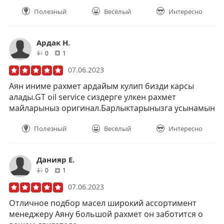
Полезный
Весёлый
Интересно
Ардак Н.
друзей
отзывов
0
1
07.06.2023
Аян иниме рахмет ардайым кулип бизди карсы
алады.GT oil service сиздерге улкен рахмет
майларыныз оригинал.Барлыктарынызга усынамын
Полезный
Весёлый
Интересно
Данияр Е.
друзей
отзывов
0
1
07.06.2023
Отличное подбор масел широкий ассортимент
менеджеру Аяну большой рахмет он заботится о