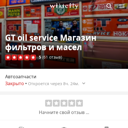
Викисити
GT oil service Магазин
фильтров и масел
5
(61 отзыв)
Автозапчасти
Закрыто
•
Откроется через 8ч. 24м.
Начните свой отзыв ...