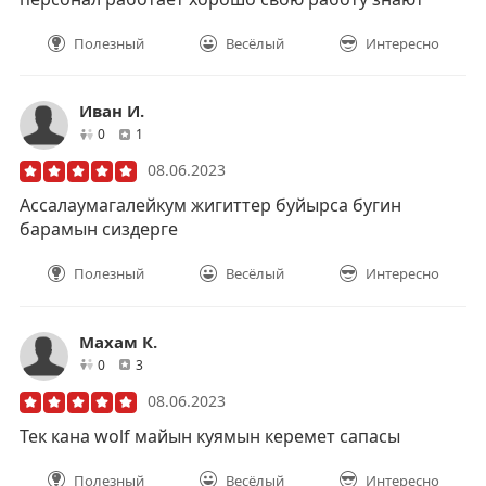
Полезный
Весёлый
Интересно
Иван И.
друзей
отзывов
0
1
08.06.2023
Ассалаумагалейкум жигиттер буйырса бугин
барамын сиздерге
Полезный
Весёлый
Интересно
Махам К.
друзей
отзывов
0
3
08.06.2023
Тек кана wolf майын куямын керемет сапасы
Полезный
Весёлый
Интересно