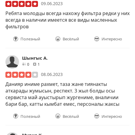
09.06.2023
Ребята молодцы всегда нахожу фильтра редки у них
всегда в наличии имеется все виды масленных
фильтров
Полезный
Весёлый
Интересно
Шынгыс А.
друзей
отзывов
0
1
08.06.2023
Данияр иниме рахмет, таза жане тиянакты
аткарады жумысын, респект. 3 жыл болды осы
сервиста май ауыстырып жургениме, вналичии
бари бар, катты кымбат емес, персоналы жаксы
Полезный
Весёлый
Интересно
Мурка К.