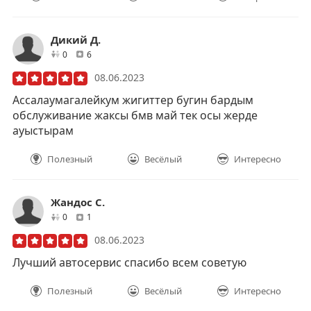
Дикий Д.
друзей
отзывов
0
6
08.06.2023
Ассалаумагалейкум жигиттер бугин бардым
обслуживание жаксы бмв май тек осы жерде
ауыстырам
Полезный
Весёлый
Интересно
Жандос С.
друзей
отзывов
0
1
08.06.2023
Лучший автосервис спасибо всем советую
Полезный
Весёлый
Интересно