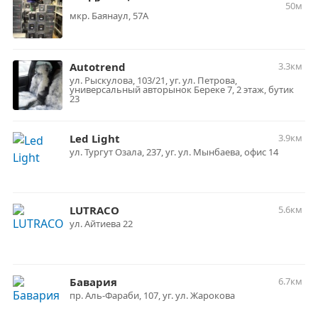
50м
мкр. Баянаул, 57А
Autotrend
3.3км
ул. Рыскулова, 103/21, уг. ул. Петрова,
универсальный авторынок Береке 7, 2 этаж, бутик
23
Led Light
3.9км
ул. Тургут Озала, 237, уг. ул. Мынбаева, офис 14
LUTRACO
5.6км
ул. Айтиева 22
Бавария
6.7км
пр. Аль-Фараби, 107, уг. ул. Жарокова