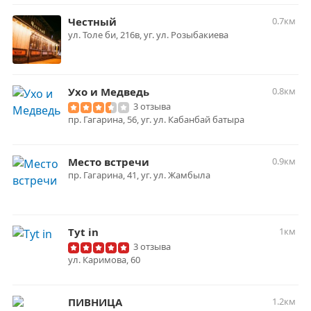
Честный
0.7км
ул. Толе би, 216в, уг. ул. Розыбакиева
Ухо и Медведь
0.8км
3 отзыва
пр. Гагарина, 56, уг. ул. Кабанбай батыра
Место встречи
0.9км
пр. Гагарина, 41, уг. ул. Жамбыла
Tyt in
1км
3 отзыва
ул. Каримова, 60
ПИВНИЦА
1.2км