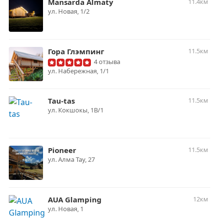
Mansarda Almaty
11.4км
​ул. Новая, 1/2
Гора Глэмпинг
11.5км
4 отзыва
ул. Набережная, 1/1
Tau-tas
11.5км
ул. Кокшокы, 1В/1
Pioneer
11.5км
​ул. Алма Тау, 27
AUA Glamping
12км
ул. Новая, 1