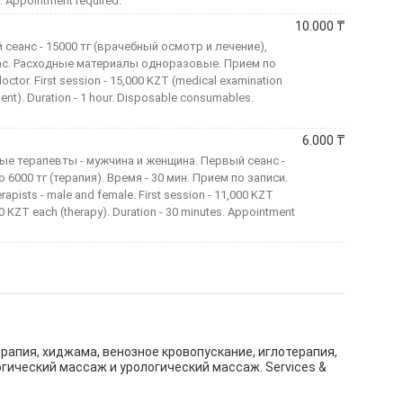
. Appointment required.
10.000
₸
еанс - 15000 тг (врачебный осмотр и лечение),
 час. Расходные материалы одноразовые. Прием по
ctor. First session - 15,000 KZT (medical examination
ent). Duration - 1 hour. Disposable consumables.
6.000
₸
 терапевты - мужчина и женщина. Первый сеанс -
6000 тг (терапия). Время - 30 мин. Прием по записи.
rapists - male and female. First session - 11,000 KZT
0 KZT each (therapy). Duration - 30 minutes. Appointment
ерапия, хиджама, венозное кровопускание, иглотерапия,
гический массаж и урологический массаж. Services &