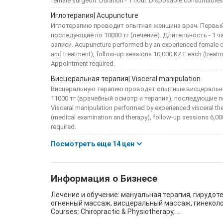
female surgeon. Duration - 1 hour. Disposable consumables
Иглотерапия| Acupuncture
Иглотерапию проводит опытная женщина врач. Первый с
последующие по 10000 тг (лечение). Длительность - 1
записи. Acupuncture performed by an experienced female do
and treatment), follow-up sessions 10,000 KZT each (treatm
Appointment required.
Висцеральная терапия| Visceral manipulation
Висцеральную терапию проводят опытные висцеральные
11000 тг (врачебный осмотр и терапия), последующие по 
Visceral manipulation performed by experienced visceral the
(medical examination and therapy), follow-up sessions 6,00
required.
Посмотреть еще 14 цен
Информация о Бизнесе
Лечение и обучение: мануальная терапия, гирудот
огненный массаж, висцеральный массаж, гинеколо
Courses: Chiropractic & Physiotherapy, ...