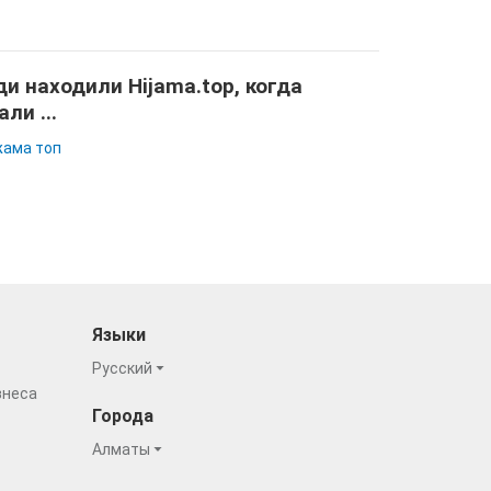
и находили Hijama.top, когда
али ...
ама топ
Языки
Русский
знеса
Города
Алматы