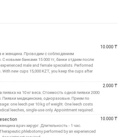
10.000
₸
а и женщина. Проводим с соблюдением
. С новыми банками 15 000 тг, банки отдаем после
experienced male and female specialists. Performed
tes. With new cups 15,000 KZT, you keep the cups after
2.000
₸
 пиявка на 10 кг веса. Стоимость одной пиявки 2000
н. Пиявки медицинские, одноразовые. Прием по
age: one leech per 10 kg of weight. One leech costs
edical leeches, single-use only. Appointment required.
10.000
₸
esection
нщина врач хирург. Длительность - 1 час.
erapeutic phlebotomy performed by an experienced