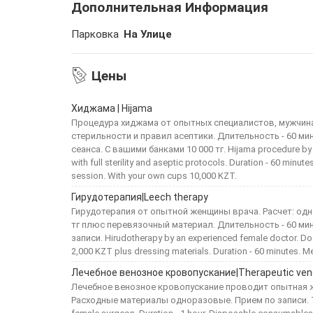
Дополнительная Информация
Парковка
На Улице
Цены
Хиджама | Hijama
Процедура хиджама от опытных специалистов, мужчин
стерильности и правил асептики. Длительность - 60 мин
сеанса. С вашими банками 10 000 тг. Hijama procedure by 
with full sterility and aseptic protocols. Duration - 60 minu
session. With your own cups 10,000 KZT.
Гирудотерапия|Leech therapy
Гирудотерапия от опытной женщины врача. Расчет: одна
тг плюс перевязочный материал. Длительность - 60 ми
записи. Hirudotherapy by an experienced female doctor. Dos
2,000 KZT plus dressing materials. Duration - 60 minutes. M
Лечебное венозное кровопускание|Therapeutic ven
Лечебное венозное кровопускание проводит опытная же
Расходные материалы одноразовые. Прием по записи. Th