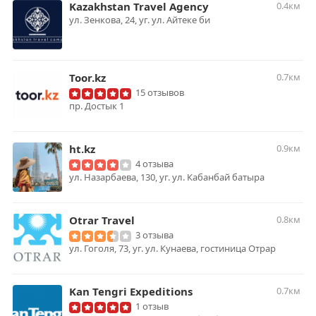
Kazakhstan Travel Agency
0.4км
ул. Зенкова, 24, уг. ул. Айтеке би
Toor.kz
0.7км
15 отзывов
пр. Достык 1
ht.kz
0.9км
4 отзыва
ул. Назарбаева, 130, уг. ул. Кабанбай батыра
Otrar Travel
0.8км
3 отзыва
ул. Гоголя, 73, уг. ул. Кунаева, гостиница Отрар
Kan Tengri Expeditions
0.7км
1 отзыв