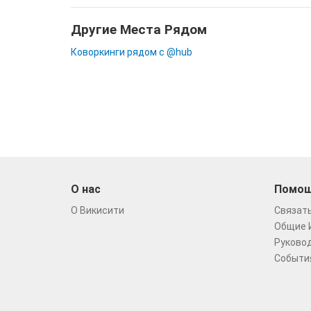
Другие Места Рядом
Коворкинги рядом с @hub
О нас
Помо
О Викисити
Связать
Общие 
Руковод
Событи