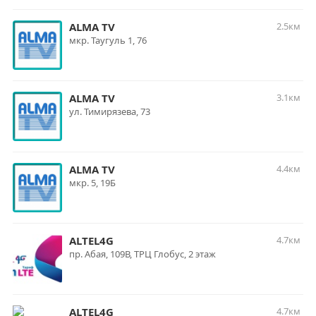
ALMA TV
2.5км
мкр. Таугуль 1, 76
ALMA TV
3.1км
ул. Тимирязева, 73
ALMA TV
4.4км
мкр. 5, 19Б
ALTEL4G
4.7км
пр. Абая, 109В, ТРЦ Глобус, 2 этаж
ALTEL4G
4.7км