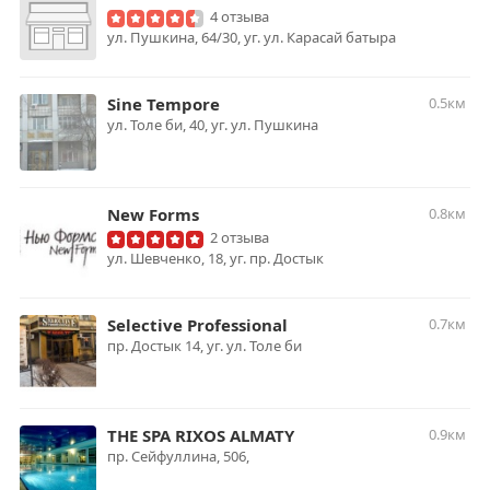
4 отзыва
ул. Пушкина, 64/30, уг. ул. Карасай батыра
Sine Tempore
0.5км
ул. Толе би, 40, уг. ул. Пушкина
New Forms
0.8км
2 отзыва
ул. Шевченко, 18, уг. пр. Достык
Selective Professional
0.7км
пр. Достык 14, уг. ул. Толе би
THE SPA RIXOS ALMATY
0.9км
пр. Сейфуллина, 506,