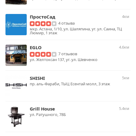
ПростоСад
4км
4 отзыва
мкр. Астана, 1/10, ул. Шаляпина, уг. ул. Саина, ТЦ
Люмир, 1 этаж
EGLO
4.6км
7 отзывов
ул. Желтоксан 137, уг. ул. Шевченко
SHISHI
5км
пр. аль-Фараби, ТЫЦ Есентай молл, 3 этаж
Grill House
5.4км
ул. Ратушного, 78Б