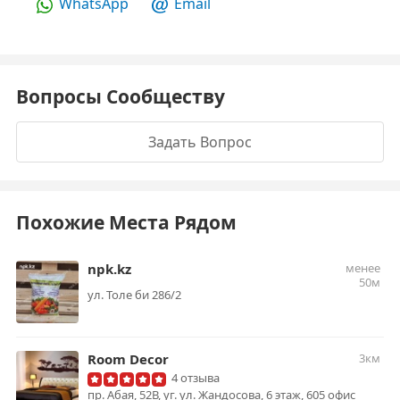
WhatsApp
Email
Вопросы Сообществу
Задать Вопрос
Похожие Места Рядом
npk.kz
менее
50м
ул. Толе би 286/2
Room Decor
3км
4 отзыва
пр. Абая, 52В, уг. ул. Жандосова, 6 этаж, 605 офис