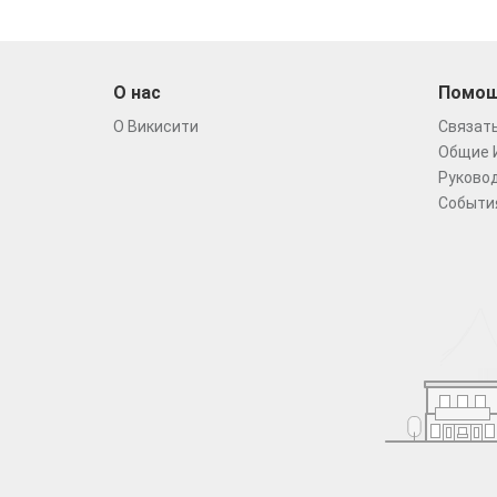
О нас
Помо
О Викисити
Связать
Общие 
Руковод
Событи