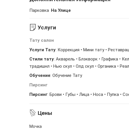
Парковка
На Улице
Услуги
Тату салон
Услуги Тату
: Коррекция • Мини тату • Реставра
Стили тату
: Акварель • Блэкворк • Графика • Ке
традишнл • Нью скул • Олд скул • Органика • Реа
Обучение
: Обучение Тату
Пирсинг
Пирсинг
: Брови • Губы • Лица • Носа • Пупка • С
Цены
Мочка