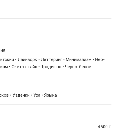
ция
льтский • Лайнворк • Леттеринг • Минимализм • Нео-
лизм • Скетч стайл • Традишнл • Черно-белое
осков • Уздечки • Уха • Языка
4.500
₸