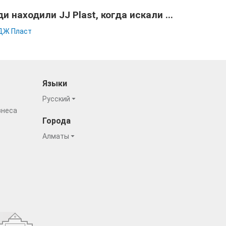
и находили JJ Plast, когда искали ...
ДЖ Пласт
Языки
Русский
знеса
Города
Алматы