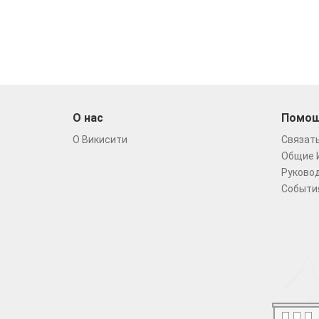
О нас
Помо
О Викисити
Связать
Общие 
Руковод
Событи