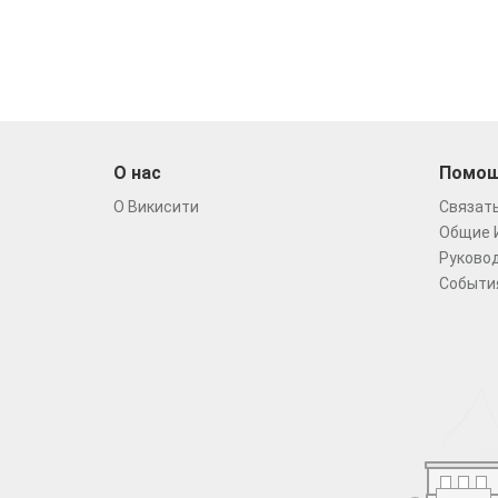
О нас
Помо
О Викисити
Связать
Общие 
Руковод
Событи