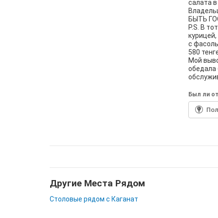
салата в
Владель
БЫТЬ ГО
P.S. В т
курицей,
с фасоль
580 тенге
Мой выво
обедала 
обслужив
Был ли от
По
Другие Места Рядом
Столовые рядом с Каганат