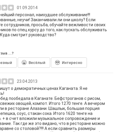
01.09.2014
ейший персонал, наихудшее обслуживание!!!
ванные, неучи! Заканчивали ли они школу? Если
е сотрудников, просьба, обучайте вежливости своих
ников по спец.курсу до того, как пускать обслуживать
 Куда смотрит руководство?
зыв ...?
лезный
Весёлый
Интересно
23.04.2013
ишут о демократичных ценах Каганата. Я не
ь!
обед пообедала в Каганате. Бефстроганов с рисом,
 свежих овощей, компот. Итого 1270 тенге. А вечером
и в ресторане Алазани. Шашлык, большая порция
лепешка, соус, стакан сока. Итого 1620 тенге на
. + в счет вложили музыкальное сопровождение и
ание. Так где же это видано, что в ресторане можно
аравне со столовой?!!! А если сравнить размеры