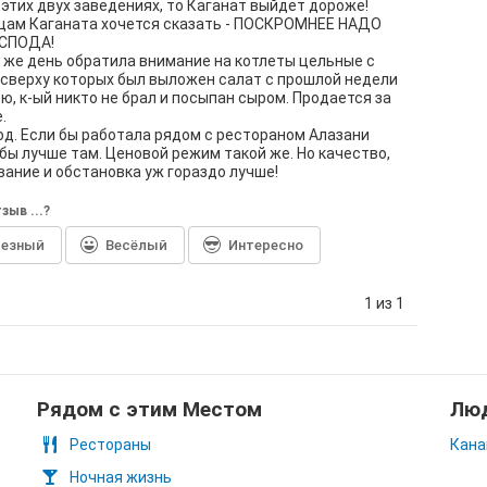
 этих двух заведениях, то Каганат выйдет дороже!
цам Каганата хочется сказать - ПОСКРОМНЕЕ НАДО
СПОДА!
от же день обратила внимание на котлеты цельные с
 сверху которых был выложен салат с прошлой недели
ю, к-ый никто не брал и посыпан сыром. Продается за
.
д. Если бы работала рядом с рестораном Алазани
бы лучше там. Ценовой режим такой же. Но качество,
ание и обстановка уж гораздо лучше!
зыв ...?
лезный
Весёлый
Интересно
1 из 1
Рядом с этим Местом
Люд
Рестораны
Кана
Ночная жизнь