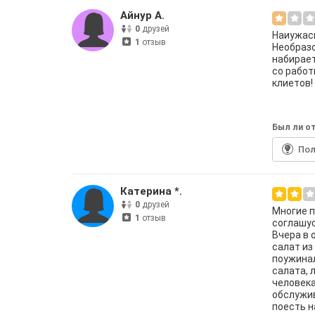
Айнур А.
0
друзей
Наиужасн
1
отзыв
Необразо
набирает
со работ
клиетов!
Был ли от
По
Катерина *.
0
друзей
Многие п
1
отзыв
соглашус
Вчера в 
салат из
поужинал
салата, 
человека
обслужив
поесть н