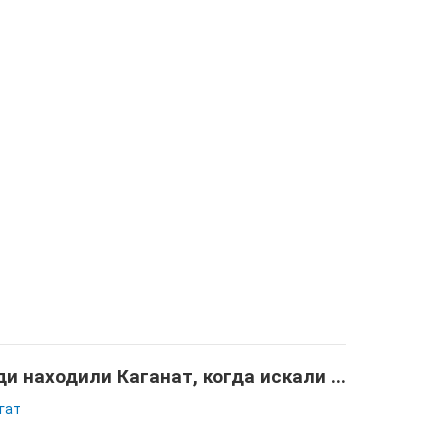
и находили Каганат, когда искали ...
гат