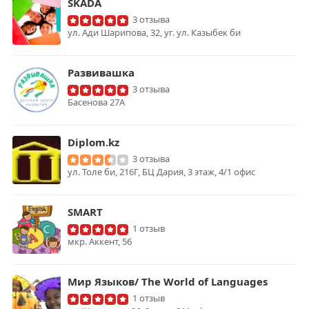
SKADA
3 отзыва
ул. Ади Шарипова, 32, уг. ул. Казыбек би
Развивашка
3 отзыва
Басенова 27А
Diplom.kz
3 отзыва
ул. Толе би, 216Г, БЦ Дария, 3 этаж, 4/1 офис
SMART
1 отзыв
мкр. Аккент, 56
Мир Языков/ The World of Languages
1 отзыв