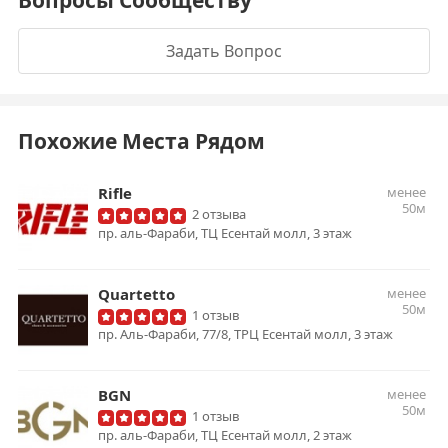
Вопросы Сообществу
Задать Вопрос
Похожие Места Рядом
Rifle
менее
50м
2 отзыва
пр. аль-Фараби, ТЦ Есентай молл, 3 этаж
Quartetto
менее
50м
1 отзыв
пр. Аль-Фараби, 77/8, ТРЦ Есентай молл, 3 этаж
BGN
менее
50м
1 отзыв
пр. аль-Фараби, ТЦ Есентай молл, 2 этаж