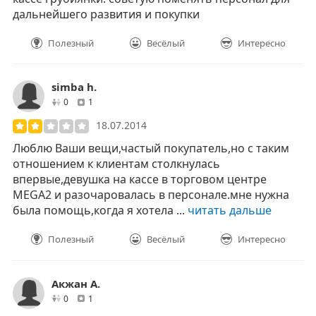
дальнейшего развития и покупки
Полезный
Весёлый
Интересно
simba h.
друзей
отзывов
0
1
18.07.2014
Люблю Ваши вещи,частый покупатель,но с таким
отношением к клиентам столкнулась
впервые,девушка на кассе в торговом центре
MEGA2 и разочаровалась в персонале.мне нужна
была помощь,когда я хотела ...
читать дальше
Полезный
Весёлый
Интересно
Акжан А.
друзей
отзывов
0
1