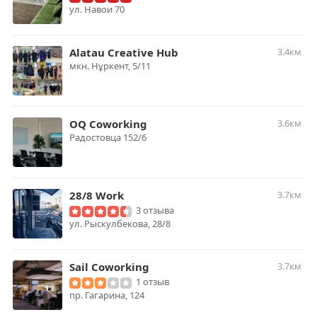
ул. Навои 70
Alatau Creative Hub
3.4км
​мкн. Нұркент, 5/11
OQ Coworking
3.6км
Радостовца 152/6
28/8 Work
3.7км
3 отзыва
ул. Рыскулбекова, 28/8
Sail Coworking
3.7км
1 отзыв
пр. Гагарина, 124